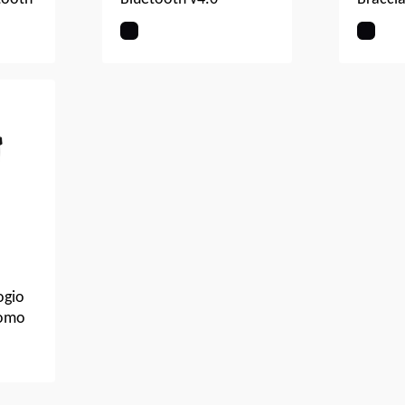
Smartw
vità
Activit
p:
Comune
nno.
IP67 S
he,
Pressi
Cardio
da Pol
Monit
Colora
&Cron
ogio
Uomo
1|
nd
ity