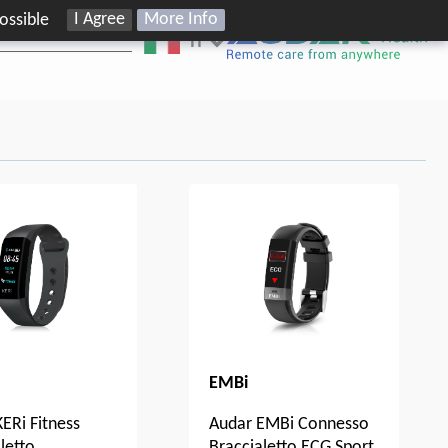
I Agree
More Info
ossible
IT
EMBi
ERi Fitness
Audar EMBi Connesso
letto
Braccialetto ECG Sport