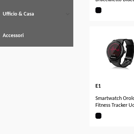
– Smartband per
Monitoraggio atti
Ufficio & Casa
Fisica Tramite Ap
Calorie, Passi, So
OLED con Notific
Accessori
Avvisi e Sveglia;
Compatibile con
Android e iOS
E1
Smartwatch Orol
Fitness Tracker 
Donna | August E
ECG PPG Smartba
Braccialetto Activ
Tracker Sportivo