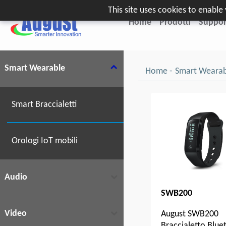
This site uses cookies to enabl
Home
Prodotti
Suppor
Smart Wearable
Home
Smart Wearab
Smart Braccialetti
Orologi IoT mobili
Audio
SWB200
Video
August SWB200
Braccialetto Blue