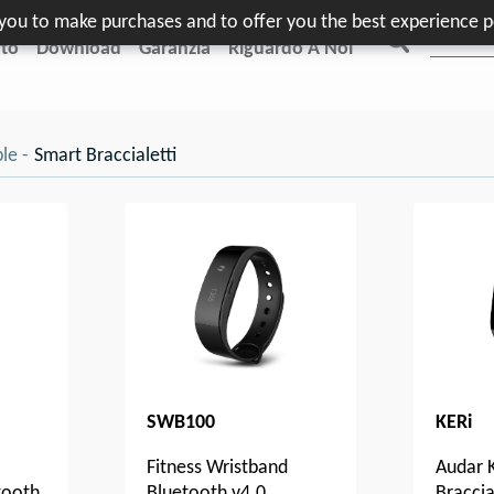
e you to make purchases and to offer you the best experience p
to
Download
Garanzia
Riguardo A Noi
le
Smart Braccialetti
SWB100
KERi
Fitness Wristband
Audar K
tooth
Bluetooth v4.0
Braccia