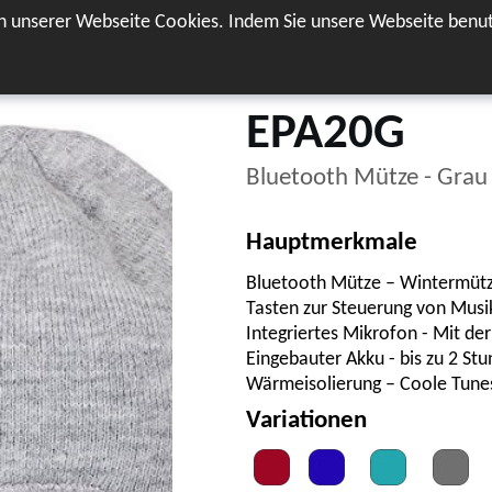
 unserer Webseite Cookies. Indem Sie unsere Webseite benut
rt
Download
Garantie
Über
Registrierung
uns
EPA20G
Bluetooth Mütze - Grau
Hauptmerkmale
Bluetooth Mütze – Wintermütze
Tasten zur Steuerung von Musi
Integriertes Mikrofon - Mit de
Eingebauter Akku - bis zu 2 S
Wärmeisolierung – Coole Tun
Variationen